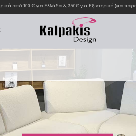
κά από 100 € για Ελλάδα & 350€ για Eξωτερικό (για παραγ
Σ
τα και στιβα