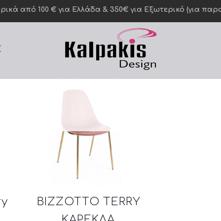
κά από 100 € για Ελλάδα & 350€ για Eξωτερικό (για παραγ
Σ
ry
BIZZOTTO TERRY
ΚΑΡΕΚΛΑ