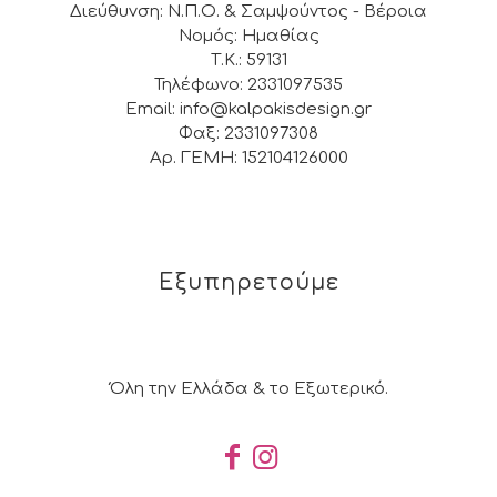
Διεύθυνση: Ν.Π.Ο. & Σαμψούντος - Βέροια
Νομός: Ημαθίας
Τ.Κ.: 59131
Τηλέφωνο: 2331097535
Email: info@kalpakisdesign.gr
Φαξ: 2331097308
Αρ. ΓΕΜΗ: 152104126000
Εξυπηρετούμε
Όλη την Ελλάδα & το Εξωτερικό.