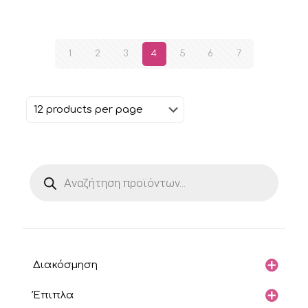
1
2
3
4
5
6
7
Products
search
Διακόσμηση
Έπιπλα