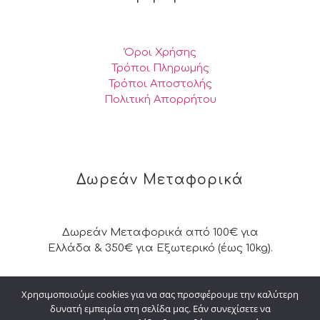
Όροι Χρήσης
Τρόποι Πληρωμής
Τρόποι Αποστολής
Πολιτική Απορρήτου
Δωρεάν Μεταφορικά
Δωρεάν Μεταφορικά από 100€ για
Ελλάδα & 350€ για Εξωτερικό (έως 10kg).
Χρησιμοποιούμε cookies για να σας προσφέρουμε την καλύτερη
δυνατή εμπειρία στη σελίδα μας. Εάν συνεχίσετε να
© 2026 Kalpakisdesign. All Rights Reserved. |