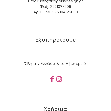
Email: info@kalpakisdesign.gr
Φαξ: 2331097308
Αρ. ΓΕΜΗ: 152104126000
Εξυπηρετούμε
Όλη την Ελλάδα & το Εξωτερικό.
Χρήσιμα