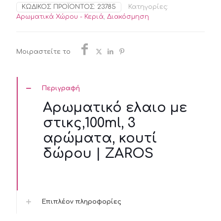
στικς,100ml,
ΚΩΔΙΚΌΣ ΠΡΟΪΌΝΤΟΣ:
23785
Κατηγορίες:
3
Αρωματικά Χώρου - Κεριά
,
Διακόσμηση
αρώματα,
κουτί
δώρου
|
Μοιραστείτε το
ZAROS
ποσότητα
Περιγραφή
Αρωματικό ελαιο με
στικς,100ml, 3
αρώματα, κουτί
δώρου | ZAROS
Επιπλέον πληροφορίες