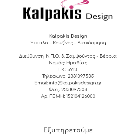
Kalpakis Design
Έπιπλα – Κουζίνες – Διακόσμηση
Διεύθυνση: Ν.Π.Ο. & Σαμψούντος - Βέροια
Νομός: Ημαθίας
Τ.Κ.: 59131
Τηλέφωνο: 2331097535
Email: info@kalpakisdesign.gr
Φαξ: 2331097308
Αρ. ΓΕΜΗ: 152104126000
Εξυπηρετούμε