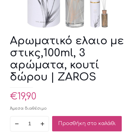
Αρωματικό ελαιο με
στικς,100ml, 3
αρώματα, κουτί
δώρου | ZAROS
€
19,90
Άμεσα διαθέσιμο
Αρωματικό
Προσθήκη στο καλάθι
ελαιο
με