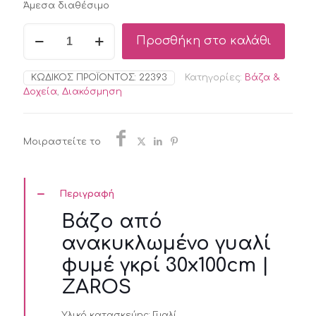
Άμεσα διαθέσιμο
Βάζο
Προσθήκη στο καλάθι
από
ανακυκλωμένο
γυαλί
ΚΩΔΙΚΌΣ ΠΡΟΪΌΝΤΟΣ:
22393
Κατηγορίες:
Βάζα &
φυμέ
Δοχεία
,
Διακόσμηση
γκρί
30x100cm
|
ZAROS
Μοιραστείτε το
ποσότητα
Περιγραφή
Βάζο από
ανακυκλωμένο γυαλί
φυμέ γκρί 30x100cm |
ZAROS
Υλικό κατασκεύης:
Γυαλί