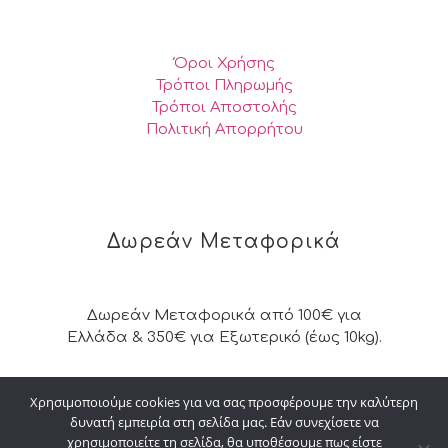
Όροι Χρήσης
Τρόποι Πληρωμής
Τρόποι Αποστολής
Πολιτική Απορρήτου
Δωρεάν Μεταφορικά
Δωρεάν Μεταφορικά από 100€ για
Ελλάδα & 350€ για Εξωτερικό (έως 10kg).
Χρησιμοποιούμε cookies για να σας προσφέρουμε την καλύτερη
δυνατή εμπειρία στη σελίδα μας. Εάν συνεχίσετε να
© 2026 Kalpakisdesign. All Rights Reserved. |
χρησιμοποιείτε τη σελίδα, θα υποθέσουμε πως είστε