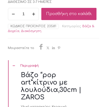
ΔΙΑΘΕΣΙΜΟ ΣΕ 3-7 ΗΜΕΡΕΣ
Βάζο
Προσθήκη στο καλάθι
"pop
art"κίτρινο
με
ΚΩΔΙΚΌΣ ΠΡΟΪΌΝΤΟΣ:
23581
Κατηγορίες:
Βάζα &
λουλούδια,30cm
Δοχεία
,
Διακόσμηση
|
ZAROS
ποσότητα
Μοιραστείτε το
Περιγραφή
Βάζο “pop
art”κίτρινο με
λουλούδια,30cm |
ZAROS
Υλικό κατασκεύης:
Κεραμικό