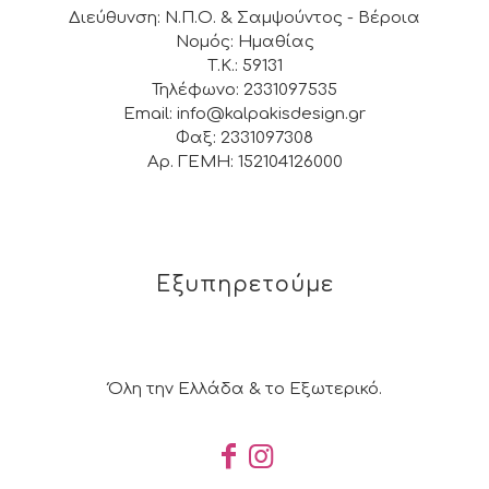
Διεύθυνση: Ν.Π.Ο. & Σαμψούντος - Βέροια
Νομός: Ημαθίας
Τ.Κ.: 59131
Τηλέφωνο: 2331097535
Email: info@kalpakisdesign.gr
Φαξ: 2331097308
Αρ. ΓΕΜΗ: 152104126000
Εξυπηρετούμε
Όλη την Ελλάδα & το Εξωτερικό.