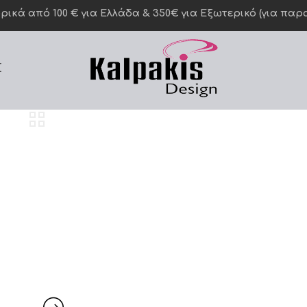
κά από 100 € για Ελλάδα & 350€ για Eξωτερικό (για παραγ
Σ