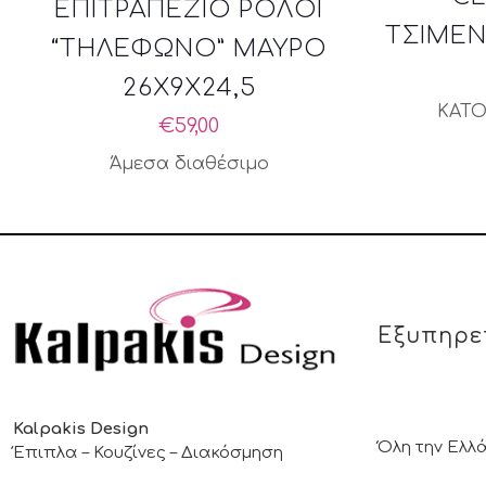
ΕΠΙΤΡΑΠΕΖΙΟ ΡΟΛΟΙ
ΤΣΙΜΕΝ
“ΤΗΛΕΦΩΝΟ” ΜΑΥΡΟ
26X9X24,5
ΚΑΤΟ
€
59,00
Άμεσα διαθέσιμο
Εξυπηρε
Kalpakis Design
Όλη την Ελλ
Έπιπλα – Κουζίνες – Διακόσμηση