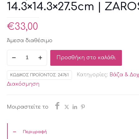
14.3×14.3×27.5cm | ZARO
€
33,00
Άμεσα διαθέσιμο
Βάζο
Προσθήκη στο καλάθι
terracota
14.3x14.3x27.5cm
Κατηγορίες:
Βάζα & Δοχ
ΚΩΔΙΚΌΣ ΠΡΟΪΌΝΤΟΣ:
24761
|
Διακόσμηση
ZAROS
ποσότητα
Μοιραστείτε το
Περιγραφή