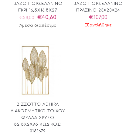
ΒΑΖΟ ΠΟΡΣΕΛΑΝΙΝΟ
ΒΑΖΟ ΠΟΡΣΕΛΑΝΙΝΟ
ΓΚΡΙ 16,5X16,5X27
ΠΡΑΣΙΝΟ 23X23X24
Original
Η
€
40,60
€
107,00
€
58,00
price
τρέχουσα
Εξαντλήθηκε
Άμεσα διαθέσιμο
was:
τιμή
€58,00.
είναι:
€40,60.
BIZZOTTO ADHIRA
ΔΙΑΚΟΣΜΗΤΙΚΟ ΤΟΙΧΟΥ
ΦΥΛΛΑ ΧΡΥΣΟ
52,5X2X95 ΚΩΔΙΚΟΣ:
0181679