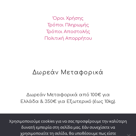
Όροι Χρήσης
Τρόποι Πληρωμής
Τρόποι Αποστολής
Πολιτική Απορρήτου
Δωρεάν Μεταφορικά
Δωρεάν Μεταφορικά από 100€ για
Ελλάδα & 350€ για Εξωτερικό (έως 10kg).
Χρησιμοποιούμε cookies για να σας προσφέρουμε την καλύτερη
δυνατή εμπειρία στη σελίδα μας. Εάν συνεχίσετε να
© 2026 Kalpakisdesign. All Rights Reserved. |
χρησιμοποιείτε τη σελίδα, θα υποθέσουμε πως είστε