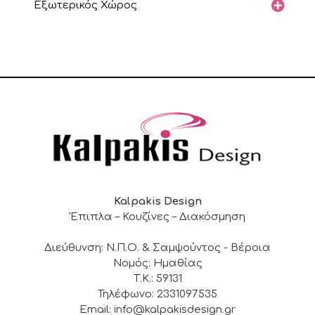
Εξωτερικός Χώρος
Kalpakis Design
Έπιπλα – Κουζίνες – Διακόσμηση
Διεύθυνση: Ν.Π.Ο. & Σαμψούντος - Βέροια
Νομός: Ημαθίας
Τ.Κ.: 59131
Τηλέφωνο: 2331097535
Email: info@kalpakisdesign.gr