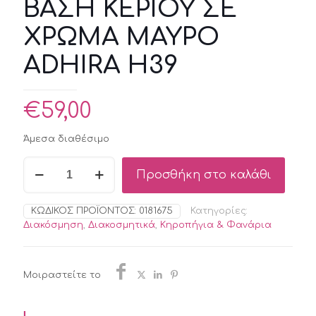
ΒΑΣΗ ΚΕΡΙΟΥ ΣΕ
ΧΡΩΜΑ ΜΑΥΡΟ
ADHIRA H39
€
59,00
Άμεσα διαθέσιμο
ΒΑΣΗ
Προσθήκη στο καλάθι
ΚΕΡΙΟΥ
ΣΕ
ΧΡΩΜΑ
ΚΩΔΙΚΌΣ ΠΡΟΪΌΝΤΟΣ:
0181675
Κατηγορίες:
ΜΑΥΡΟ
Διακόσμηση
,
Διακοσμητικά
,
Κηροπήγια & Φανάρια
ADHIRA
H39
ποσότητα
Μοιραστείτε το