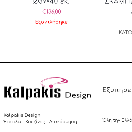
Ø39×40 εκ.
ΣΚΑΜΠΩ
€
136,00
Εξαντλήθηκε
ΚΑΤΟ
Εξυπηρε
Kalpakis Design
Όλη την Ελλ
Έπιπλα – Κουζίνες – Διακόσμηση