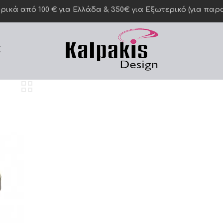
κά από 100 € για Ελλάδα & 350€ για Eξωτερικό (για παραγ
Σ