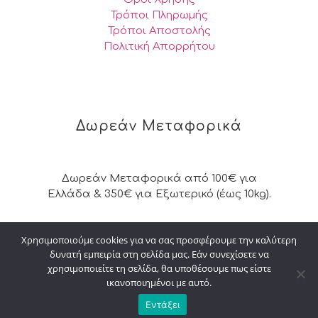
Τρόποι Πληρωμής
Τρόποι Αποστολής
Πολιτική Απορρήτου
Δωρεάν Μεταφορικά
Δωρεάν Μεταφορικά από 100€ για
Ελλάδα & 350€ για Εξωτερικό (έως 10kg).
Χρησιμοποιούμε cookies για να σας προσφέρουμε την καλύτερη
δυνατή εμπειρία στη σελίδα μας. Εάν συνεχίσετε να
© 2026 Kalpakisdesign. All Rights Reserved. |
χρησιμοποιείτε τη σελίδα, θα υποθέσουμε πως είστε
Powered by
digital4u
ικανοποιημένοι με αυτό.
Εντάξει