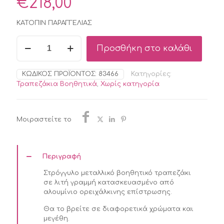
€
218,00
ΚΑΤΟΠΙΝ ΠΑΡΑΓΓΕΛΙΑΣ
Βοηθητικό
Προσθήκη στο καλάθι
Τραπεζάκι
Plateau
Uno
ΚΩΔΙΚΌΣ ΠΡΟΪΌΝΤΟΣ:
83466
Κατηγορίες:
Χρυσό
Τραπεζάκια Βοηθητικά
,
Χωρίς κατηγορία
Ø45x52.5
εκ.
ποσότητα
Μοιραστείτε το
Περιγραφή
Στρόγγυλο μεταλλικό βοηθητικό τραπεζάκι
σε λιτή γραμμή κατασκευασμένο από
αλουμίνιο ορειχάλκινης επίστρωσης.
Θα το βρείτε σε διαφορετικά χρώματα και
μεγέθη.