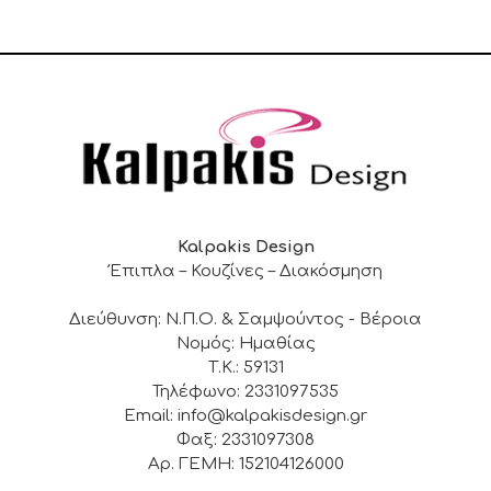
Kalpakis Design
Έπιπλα – Κουζίνες – Διακόσμηση
Διεύθυνση: Ν.Π.Ο. & Σαμψούντος - Βέροια
Νομός: Ημαθίας
Τ.Κ.: 59131
Τηλέφωνο: 2331097535
Email: info@kalpakisdesign.gr
Φαξ: 2331097308
Αρ. ΓΕΜΗ: 152104126000