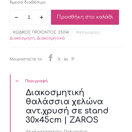
Άμεσα διαθέσιμο
Διακοσμητική
Προσθήκη στο καλάθι
θαλάσσια
χελώνα
αντ.χρυσή
ΚΩΔΙΚΌΣ ΠΡΟΪΌΝΤΟΣ:
25014
Κατηγορίες:
σε
Διακόσμηση
,
Διακοσμητικά
stand
30x45cm
|
ZAROS
Μοιραστείτε το
ποσότητα
Περιγραφή
Διακοσμητική
θαλάσσια χελώνα
αντ.χρυσή σε stand
30x45cm | ZAROS
Υλικό κατασκεύης:
Πολυρητίνη