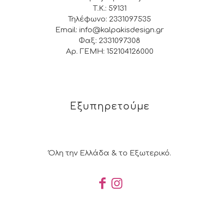
Τ.Κ.: 59131
Τηλέφωνο: 2331097535
Email: info@kalpakisdesign.gr
Φαξ: 2331097308
Αρ. ΓΕΜΗ: 152104126000
Εξυπηρετούμε
Όλη την Ελλάδα & το Εξωτερικό.