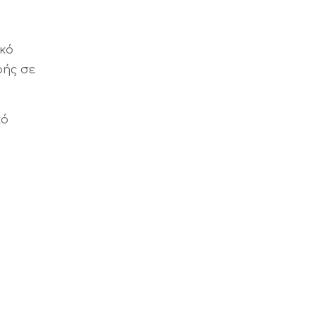
ικό
φής σε
κό