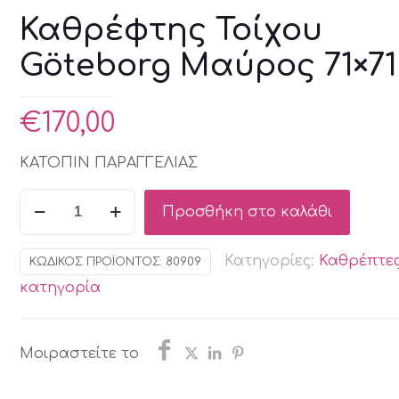
Καθρέφτης Τοίχου
Göteborg Μαύρος 71×71
€
170,00
ΚΑΤΟΠΙΝ ΠΑΡΑΓΓΕΛΙΑΣ
Καθρέφτης
Προσθήκη στο καλάθι
Τοίχου
Göteborg
Κατηγορίες:
Καθρέπτε
ΚΩΔΙΚΌΣ ΠΡΟΪΌΝΤΟΣ:
80909
Μαύρος
κατηγορία
71x71
εκ.
ποσότητα
Μοιραστείτε το