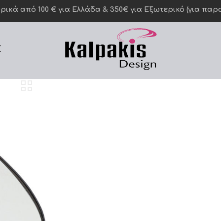
κά από 100 € για Ελλάδα & 350€ για Eξωτερικό (για παραγ
Σ