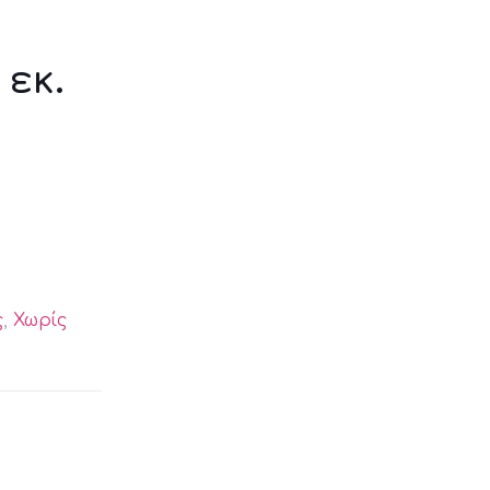
 εκ.
ς
,
Χωρίς