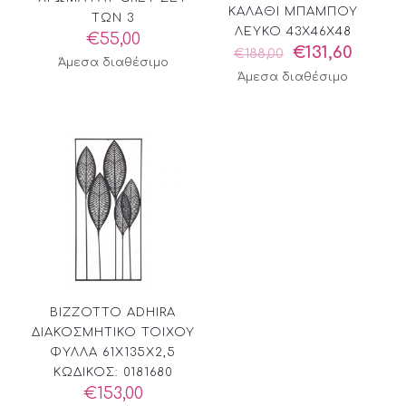
ΚΑΛΑΘΙ ΜΠΑΜΠΟΥ
ΤΩΝ 3
ΛΕΥΚΟ 43X46X48
€
55,00
Original
Η
€
131,60
€
188,00
Άμεσα διαθέσιμο
price
τρέχο
Άμεσα διαθέσιμο
was:
τιμή
€188,00.
είναι:
€131,60
BIZZOTTO ADHIRA
ΔΙΑΚΟΣΜΗΤΙΚΟ ΤΟΙΧΟΥ
ΦΥΛΛΑ 61Χ135Χ2,5
ΚΩΔΙΚΟΣ: 0181680
€
153,00