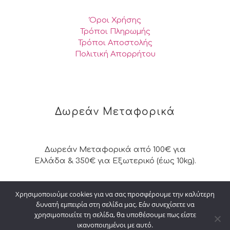
Όροι Χρήσης
Τρόποι Πληρωμής
Τρόποι Αποστολής
Πολιτική Απορρήτου
Δωρεάν Μεταφορικά
Δωρεάν Μεταφορικά από 100€ για
Ελλάδα & 350€ για Εξωτερικό (έως 10kg).
Χρησιμοποιούμε cookies για να σας προσφέρουμε την καλύτερη
δυνατή εμπειρία στη σελίδα μας. Εάν συνεχίσετε να
© 2026 Kalpakisdesign. All Rights Reserved. |
χρησιμοποιείτε τη σελίδα, θα υποθέσουμε πως είστε
Powered by
digital4u
ικανοποιημένοι με αυτό.