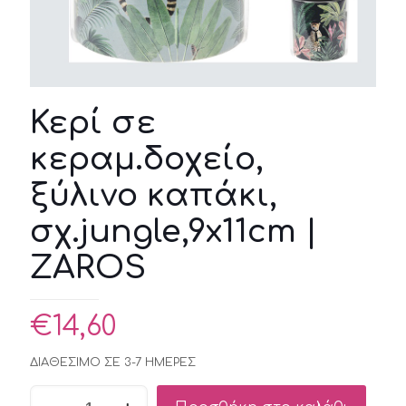
Κερί σε
κεραμ.δοχείο,
ξύλινο καπάκι,
σχ.jungle,9x11cm |
ZAROS
€
14,60
ΔΙΑΘΕΣΙΜΟ ΣΕ 3-7 ΗΜΕΡΕΣ
Κερί