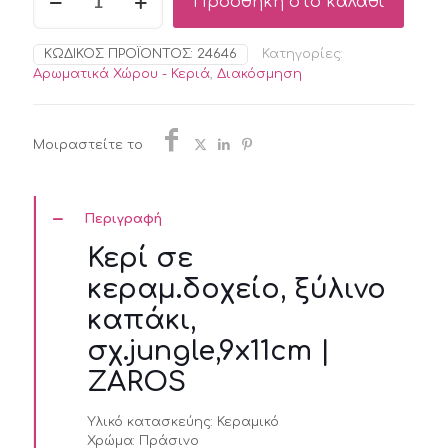
Προσθήκη στο καλάθι
σε
κεραμ.δοχείο,
ξύλινο
ΚΩΔΙΚΌΣ ΠΡΟΪΌΝΤΟΣ:
24646
Κατηγορίες:
καπάκι,
Αρωματικά Χώρου - Κεριά
,
Διακόσμηση
σχ.jungle,9x11cm
|
ZAROS
ποσότητα
Μοιραστείτε το
Περιγραφή
Κερί σε
κεραμ.δοχείο, ξύλινο
καπάκι,
σχ.jungle,9x11cm |
ZAROS
Υλικό κατασκεύης:
Κεραμικό
Χρώμα:
Πράσινο