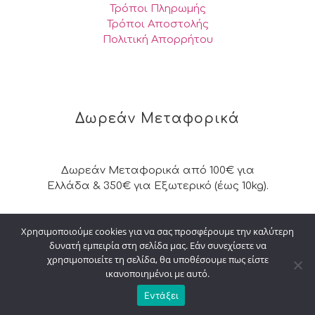
Τρόποι Πληρωμής
Τρόποι Αποστολής
Πολιτική Απορρήτου
Δωρεάν Μεταφορικά
Δωρεάν Μεταφορικά από 100€ για
Ελλάδα & 350€ για Εξωτερικό (έως 10kg).
Χρησιμοποιούμε cookies για να σας προσφέρουμε την καλύτερη
δυνατή εμπειρία στη σελίδα μας. Εάν συνεχίσετε να
© 2026 Kalpakisdesign. All Rights Reserved. |
χρησιμοποιείτε τη σελίδα, θα υποθέσουμε πως είστε
Powered by
digital4u
ικανοποιημένοι με αυτό.
Εντάξει