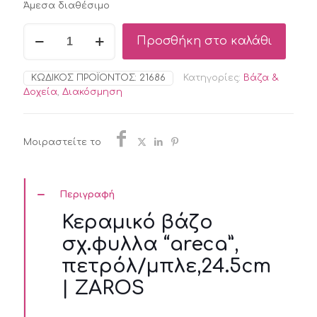
Άμεσα διαθέσιμο
Κεραμικό
Προσθήκη στο καλάθι
βάζο
σχ.φυλλα
"areca",
ΚΩΔΙΚΌΣ ΠΡΟΪΌΝΤΟΣ:
21686
Κατηγορίες:
Βάζα &
πετρόλ/
Δοχεία
,
Διακόσμηση
μπλε,24.5cm
|
ZAROS
ποσότητα
Μοιραστείτε το
Περιγραφή
Κεραμικό βάζο
σχ.φυλλα “areca”,
πετρόλ/μπλε,24.5cm
| ZAROS