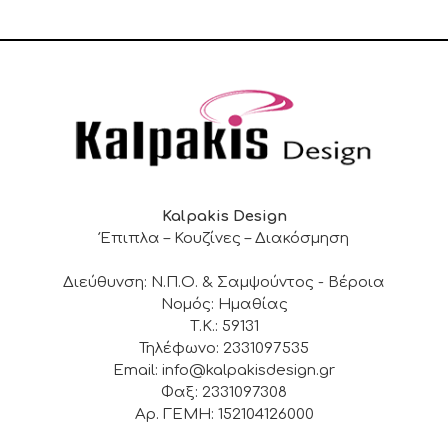
Kalpakis Design
Έπιπλα – Κουζίνες – Διακόσμηση
Διεύθυνση: Ν.Π.Ο. & Σαμψούντος - Βέροια
Νομός: Ημαθίας
Τ.Κ.: 59131
Τηλέφωνο: 2331097535
Email: info@kalpakisdesign.gr
Φαξ: 2331097308
Αρ. ΓΕΜΗ: 152104126000