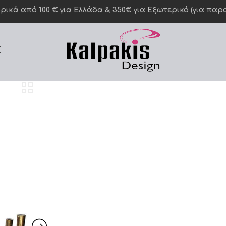
κά από 100 € για Ελλάδα & 350€ για Eξωτερικό (για παραγ
Σ