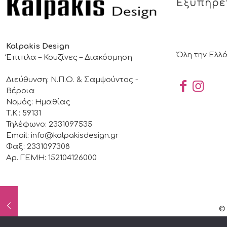
Εξυπηρε
Kalpakis Design
Όλη την Ελλ
Έπιπλα – Κουζίνες – Διακόσμηση
Διεύθυνση: Ν.Π.Ο. & Σαμψούντος -
Βέροια
Νομός: Ημαθίας
Τ.Κ.: 59131
Τηλέφωνο: 2331097535
Email: info@kalpakisdesign.gr
Φαξ: 2331097308
Αρ. ΓΕΜΗ: 152104126000
© 