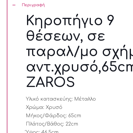
ZAROS
Περιγραφή
ποσότητα
Κηροπήγιο 9
θέσεων, σε
παραλ/μο σχή
αντ.χρυσό,65cm
ZAROS
Υλικό κατασκεύης:
Μέταλλο
Χρώμα:
Χρυσό
Μήκος/Φάρδος:
65cm
Πλάτος/Βάθος:
22cm
Ύψος:
46.5cm