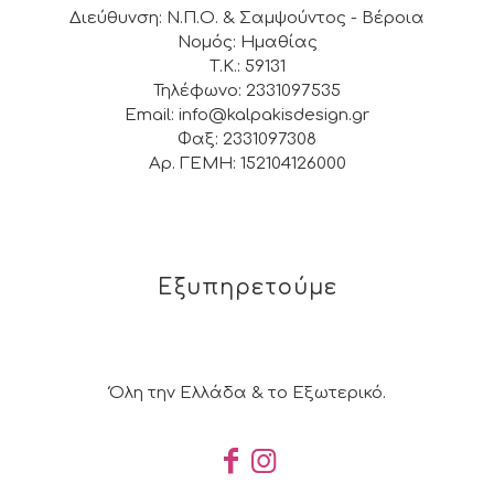
Διεύθυνση: Ν.Π.Ο. & Σαμψούντος - Βέροια
Νομός: Ημαθίας
Τ.Κ.: 59131
Τηλέφωνο: 2331097535
Email: info@kalpakisdesign.gr
Φαξ: 2331097308
Αρ. ΓΕΜΗ: 152104126000
Εξυπηρετούμε
Όλη την Ελλάδα & το Εξωτερικό.