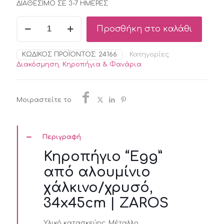
ΔΙΑΘΕΣΙΜΟ ΣΕ 3-7 ΗΜΕΡΕΣ
Κηροπήγιο
Προσθήκη στο καλάθι
"Egg"
από
αλουμίνιο
ΚΩΔΙΚΌΣ ΠΡΟΪΌΝΤΟΣ:
24166
Κατηγορίες:
χάλκινο/
Διακόσμηση
,
Κηροπήγια & Φανάρια
χρυσό,
34x45cm
|
ZAROS
Μοιραστείτε το
ποσότητα
Περιγραφή
Κηροπήγιο “Egg”
από αλουμίνιο
χάλκινο/χρυσό,
34x45cm | ZAROS
Υλικό κατασκεύης:
Μέταλλο