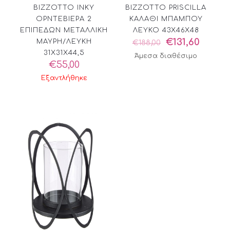
BIZZOTTO INKY
BIZZOTTO PRISCILLA
ΟΡΝΤΕΒΙΕΡΑ 2
ΚΑΛΑΘΙ ΜΠΑΜΠΟΥ
ΕΠΙΠΕΔΩΝ ΜΕΤΑΛΛΙΚΗ
ΛΕΥΚΟ 43X46X48
Original
Η
€
131,60
ΜΑΥΡΗ/ΛΕΥΚΗ
€
188,00
price
τρέχο
31X31X44,5
Άμεσα διαθέσιμο
was:
τιμή
€
55,00
€188,00.
είναι:
Εξαντλήθηκε
€131,60