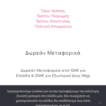
Όροι Χρήσης
Τρόποι Πληρωμής
Τρόποι Αποστολής
Πολιτική Απορρήτου
Δωρεάν Μεταφορικά
Δωρεάν Μεταφορικά από 100€ για
Ελλάδα & 350€ για Εξωτερικό (έως 10kg).
Χρησιμοποιούμε cookies για να σας προσφέρουμε την καλύτερη
δυνατή εμπειρία στη σελίδα μας. Εάν συνεχίσετε να
© 2026 Kalpakisdesign. All Rights Reserved. |
χρησιμοποιείτε τη σελίδα, θα υποθέσουμε πως είστε
Powered by
digital4u
ικανοποιημένοι με αυτό.