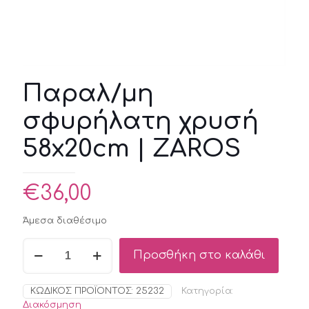
Παραλ/μη
σφυρήλατη χρυσή
58x20cm | ZAROS
€
36,00
Άμεσα διαθέσιμο
Παραλ/
Προσθήκη στο καλάθι
μη
σφυρήλατη
χρυσή
ΚΩΔΙΚΌΣ ΠΡΟΪΌΝΤΟΣ:
25232
Κατηγορία:
58x20cm
Διακόσμηση
|