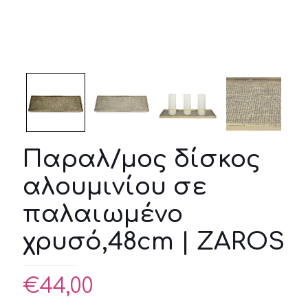
Παραλ/μος δίσκος
αλουμινίου σε
παλαιωμένο
χρυσό,48cm | ZAROS
€
44,00