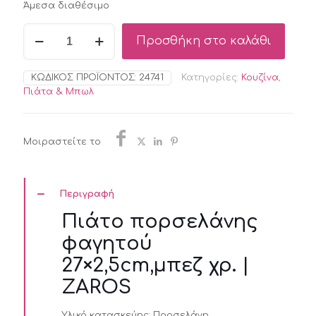
Άμεσα διαθέσιμο
Πιάτο
Προσθήκη στο καλάθι
πορσελάνης
φαγητού
27x2,5cm,μπεζ
ΚΩΔΙΚΌΣ ΠΡΟΪΌΝΤΟΣ:
24741
Κατηγορίες:
Κουζίνα
,
χρ.
Πιάτα & Μπωλ
|
ZAROS
ποσότητα
Μοιραστείτε το
Περιγραφή
Πιάτο πορσελάνης
φαγητού
27×2,5cm,μπεζ χρ. |
ZAROS
Υλικό κατασκεύης:
Πορσελάνη