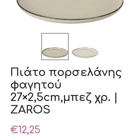
Πιάτο πορσελάνης
φαγητού
27×2,5cm,μπεζ χρ. |
ZAROS
€
12,25