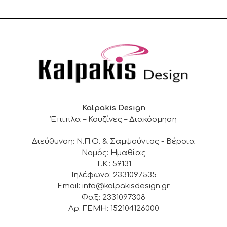
Kalpakis Design
Έπιπλα – Κουζίνες – Διακόσμηση
Διεύθυνση: Ν.Π.Ο. & Σαμψούντος - Βέροια
Νομός: Ημαθίας
Τ.Κ.: 59131
Τηλέφωνο: 2331097535
Email: info@kalpakisdesign.gr
Φαξ: 2331097308
Αρ. ΓΕΜΗ: 152104126000