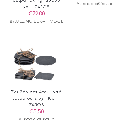
σειρά “Living” μαύρο
Άμεσα διαθέσιμο
χρ. | ZAROS
€
72,00
ΔΙΑΘΕΣΙΜΟ ΣΕ 3-7 ΗΜΕΡΕΣ
Σουβέρ σετ 4τεμ. από
πέτρα σε 2 σχ., 10cm |
ZAROS
€
5,50
Άμεσα διαθέσιμο