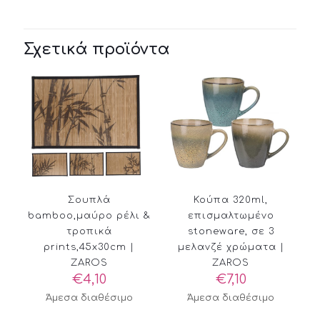
Σχετικά προϊόντα
Σουπλά
Κούπα 320ml,
bamboo,μαύρο ρέλι &
επισμαλτωμένο
τροπικά
stoneware, σε 3
prints,45x30cm |
μελανζέ χρώματα |
ZAROS
ZAROS
€
4,10
€
7,10
Άμεσα διαθέσιμο
Άμεσα διαθέσιμο