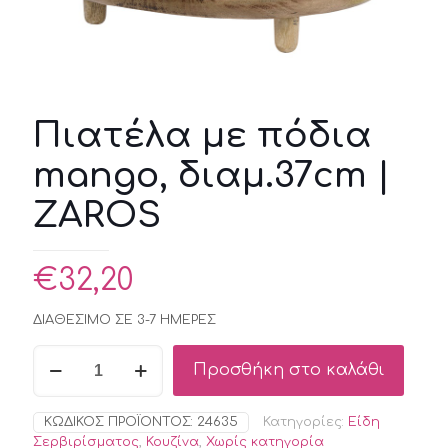
Πιατέλα με πόδια
mango, διαμ.37cm |
ZAROS
€
32,20
ΔΙΑΘΕΣΙΜΟ ΣΕ 3-7 ΗΜΕΡΕΣ
Πιατέλα
Προσθήκη στο καλάθι
με
πόδια
mango,
ΚΩΔΙΚΌΣ ΠΡΟΪΌΝΤΟΣ:
24635
Κατηγορίες:
Είδη
διαμ.37cm
Σερβιρίσματος
,
Κουζίνα
,
Χωρίς κατηγορία
|