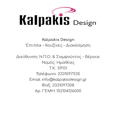
Kalpakis Design
Έπιπλα – Κουζίνες – Διακόσμηση
Διεύθυνση: Ν.Π.Ο. & Σαμψούντος - Βέροια
Νομός: Ημαθίας
Τ.Κ.: 59131
Τηλέφωνο: 2331097535
Email: info@kalpakisdesign.gr
Φαξ: 2331097308
Αρ. ΓΕΜΗ: 152104126000