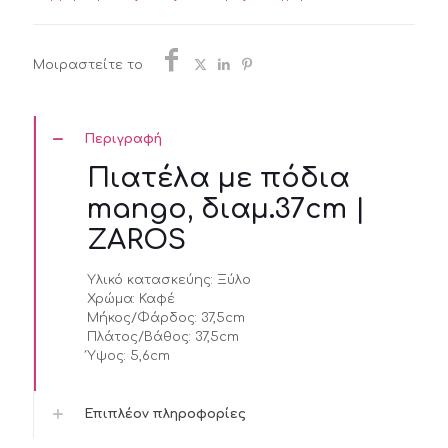
ZAROS
ποσότητα
Μοιραστείτε το
Περιγραφή
Πιατέλα με πόδια
mango, διαμ.37cm |
ZAROS
Υλικό κατασκεύης:
Ξύλο
Χρώμα:
Καφέ
Μήκος/Φάρδος:
37,5cm
Πλάτος/Βάθος:
37,5cm
Ύψος:
5,6cm
Επιπλέον πληροφορίες