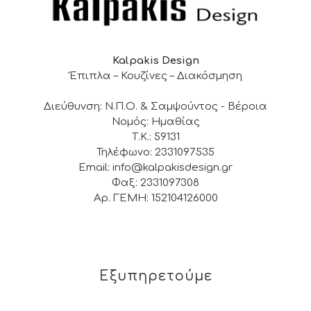
Kalpakis Design
Έπιπλα – Κουζίνες – Διακόσμηση
Διεύθυνση: Ν.Π.Ο. & Σαμψούντος - Βέροια
Νομός: Ημαθίας
Τ.Κ.: 59131
Τηλέφωνο: 2331097535
Email: info@kalpakisdesign.gr
Φαξ: 2331097308
Αρ. ΓΕΜΗ: 152104126000
Εξυπηρετούμε