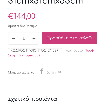
31cmx31cmx55cm
€
144,00
Άμεσα διαθέσιμο
Σκαμπό
Προσθήκη στο καλάθι
Μπαρ
Prismy
H55
ΚΩΔΙΚΌΣ ΠΡΟΪΌΝΤΟΣ:
0740291
Κατηγορία:
Πουφ -
31cmx31cmx55cm
Σκαμπό - Ταμπουρέ
ποσότητα
Μοιραστείτε το
Σχετικά προϊόντα