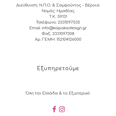
Διεύθυνση: Ν.Π.Ο. & Σαμψούντος - Βέροια
Νομός: Ημαθίας
Τ.Κ.: 59131
Τηλέφωνο: 2331097535
Email: info@kalpakisdesign.gr
Φαξ: 2331097308
Αρ. ΓΕΜΗ: 152104126000
Εξυπηρετούμε
Όλη την Ελλάδα & το Εξωτερικό.