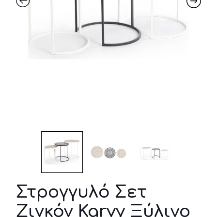
Στρογγυλό Σετ
Ζιγκόν Karvy Ξύλινο