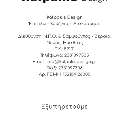
Kalpakis Design
Έπιπλα – Κουζίνες – Διακόσμηση
Διεύθυνση: Ν.Π.Ο. & Σαμψούντος - Βέροια
Νομός: Ημαθίας
Τ.Κ.: 59131
Τηλέφωνο: 2331097535
Email: info@kalpakisdesign.gr
Φαξ: 2331097308
Αρ. ΓΕΜΗ: 152104126000
Εξυπηρετούμε