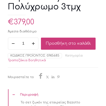
Πολύχρωμο 3τμχ
€
379,00
Άμεσα διαθέσιμο
Στρογγυλό
Προσθήκη στο καλάθι
Σετ
Ζιγκόν
Karvy
ΚΩΔΙΚΌΣ ΠΡΟΪΌΝΤΟΣ:
0745685
Κατηγορία:
Ξύλινο
Τραπεζάκια Βοηθητικά
Πολύχρωμο
3τμχ
ποσότητα
Μοιραστείτε το
Περιγραφή
Το σετ ζιγκόν της εταιρείας Bizzotto