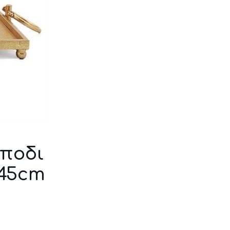
 ποδι
 45cm