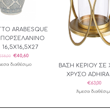
TTO ARABESQUE
 ΠΟΡΣΕΛΑΝΙΝΟ
Ι 16,5X16,5X27
Original
Η
€
40,60
€
58,00
price
τρέχουσα
μεσα διαθέσιμο
ΒΑΣΗ ΚΕΡΙΟΥ ΣΕ
was:
τιμή
ΧΡΥΣΟ ADHIRA
€58,00.
είναι:
€40,60.
€
63,00
Άμεσα διαθέσι