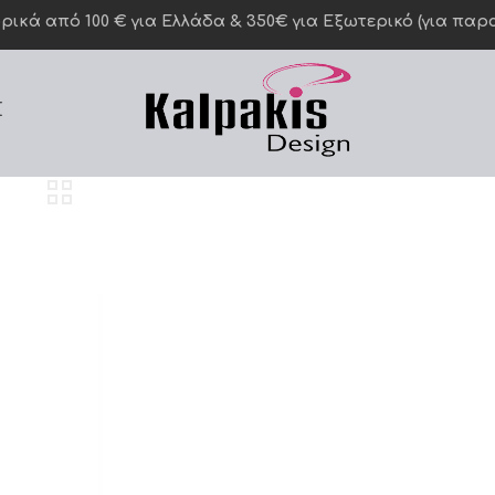
κά από 100 € για Ελλάδα & 350€ για Eξωτερικό (για παραγ
Σ