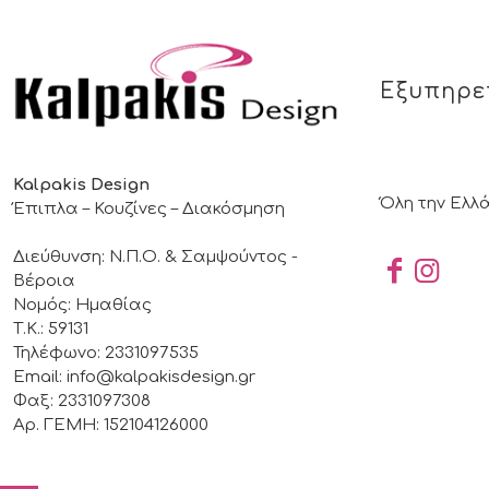
Εξυπηρε
Kalpakis Design
Όλη την Ελλ
Έπιπλα – Κουζίνες – Διακόσμηση
Διεύθυνση: Ν.Π.Ο. & Σαμψούντος -
Βέροια
Νομός: Ημαθίας
Τ.Κ.: 59131
Τηλέφωνο: 2331097535
Email: info@kalpakisdesign.gr
Φαξ: 2331097308
Αρ. ΓΕΜΗ: 152104126000