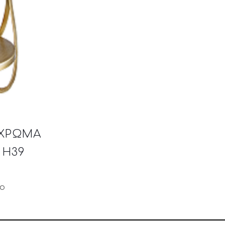
 ΧΡΩΜΑ
 H39
μο