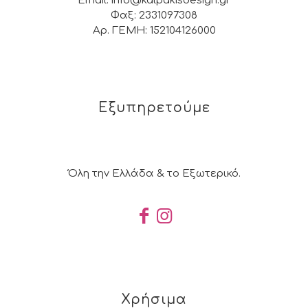
Email: info@kalpakisdesign.gr
Φαξ: 2331097308
Αρ. ΓΕΜΗ: 152104126000
Εξυπηρετούμε
Όλη την Ελλάδα & το Εξωτερικό.
Χρήσιμα