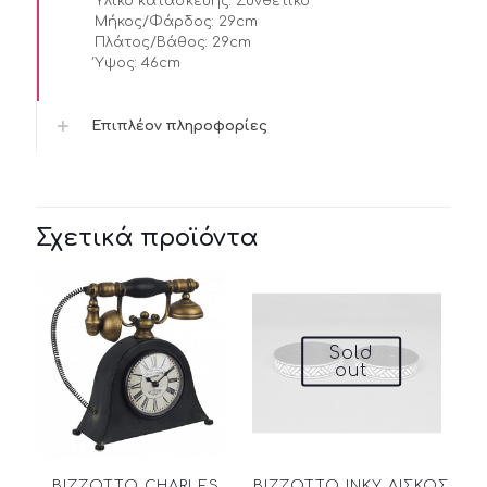
Υλικό κατασκεύης:
Συνθετικό
Μήκος/Φάρδος:
29cm
Πλάτος/Βάθος:
29cm
Ύψος:
46cm
Επιπλέον πληροφορίες
Σχετικά προϊόντα
Sold
out
BIZZOTTO CHARLES
BIZZOTTO INKY ΔΙΣΚΟΣ