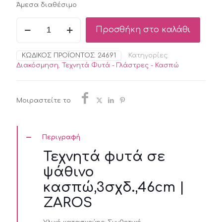
Άμεσα διαθέσιμο
was:
τιμή
Τεχνητά
€32,20.
είναι:
Προσθήκη στο καλάθι
φυτά
€22,55.
σε
ψάθινο
ΚΩΔΙΚΌΣ ΠΡΟΪΌΝΤΟΣ:
24691
Κατηγορίες:
κασπώ,3σχδ.,46cm
Διακόσμηση
,
Τεχνητά Φυτά - Γλάστρες - Κασπώ
|
ZAROS
ποσότητα
Μοιραστείτε το
Περιγραφή
Τεχνητά φυτά σε
ψάθινο
κασπώ,3σχδ.,46cm |
ZAROS