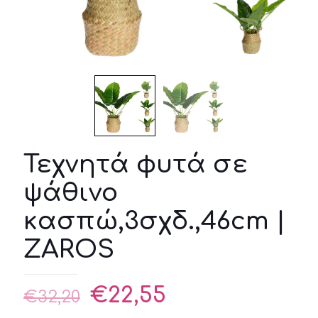
Τεχνητά φυτά σε
ψάθινο
κασπώ,3σχδ.,46cm |
ZAROS
Original
Η
€
22,55
€
32,20
price
τρέχουσα