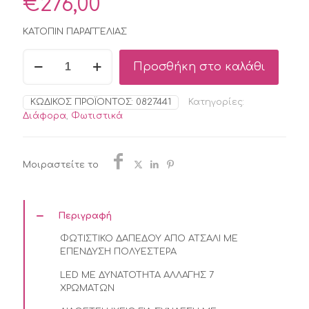
€
276,00
ΚΑΤΟΠΙΝ ΠΑΡΑΓΓΕΛΙΑΣ
ΦΩΤΙΣΤΙΚΟ
Προσθήκη στο καλάθι
ΔΑΠΕΔΟΥ
LED
ΜΕ
ΚΩΔΙΚΌΣ ΠΡΟΪΌΝΤΟΣ:
0827441
Κατηγορίες:
ΗΧΕΙΟ
Διάφορα
,
Φωτιστικά
ΚΑΙ
ΗΛΙΑΚΟ
ΠΑΝΕΛ
170
Μοιραστείτε το
ΕΚ
ΥΨΟΣ
ποσότητα
Περιγραφή
ΦΩΤΙΣΤΙΚΟ ΔΑΠΕΔΟΥ ΑΠΟ ΑΤΣΑΛΙ ΜΕ
ΕΠΕΝΔΥΣΗ ΠΟΛΥΕΣΤΕΡΑ
LED ΜΕ ΔΥΝΑΤΟΤΗΤΑ ΑΛΛΑΓΗΣ 7
ΧΡΩΜΑΤΩΝ