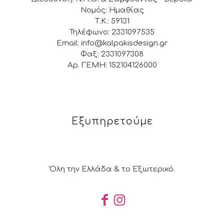
Νομός: Ημαθίας
Τ.Κ.: 59131
Τηλέφωνο: 2331097535
Email: info@kalpakisdesign.gr
Φαξ: 2331097308
Αρ. ΓΕΜΗ: 152104126000
Εξυπηρετούμε
Όλη την Ελλάδα & το Εξωτερικό.