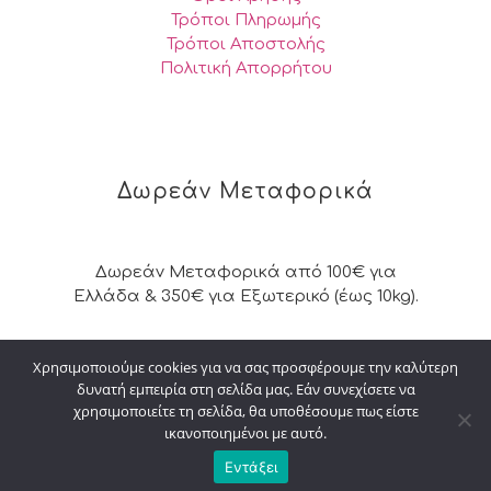
Τρόποι Πληρωμής
Τρόποι Αποστολής
Πολιτική Απορρήτου
Δωρεάν Μεταφορικά
Δωρεάν Μεταφορικά από 100€ για
Ελλάδα & 350€ για Εξωτερικό (έως 10kg).
Χρησιμοποιούμε cookies για να σας προσφέρουμε την καλύτερη
δυνατή εμπειρία στη σελίδα μας. Εάν συνεχίσετε να
© 2026 Kalpakisdesign. All Rights Reserved. |
χρησιμοποιείτε τη σελίδα, θα υποθέσουμε πως είστε
Powered by
digital4u
ικανοποιημένοι με αυτό.
Εντάξει