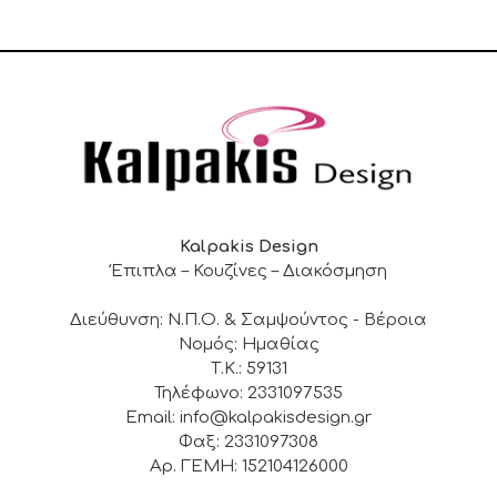
Kalpakis Design
Έπιπλα – Κουζίνες – Διακόσμηση
Διεύθυνση: Ν.Π.Ο. & Σαμψούντος - Βέροια
Νομός: Ημαθίας
Τ.Κ.: 59131
Τηλέφωνο: 2331097535
Email: info@kalpakisdesign.gr
Φαξ: 2331097308
Αρ. ΓΕΜΗ: 152104126000