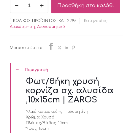
Φωτ/
Προσθήκη στο καλάθι
θήκη
χρυσή
κορνίζα
ΚΩΔΙΚΌΣ ΠΡΟΪΌΝΤΟΣ:
KAL-2298
Κατηγορίες:
σχ.
Διακόσμηση
,
Διακοσμητικά
αλυσίδα
,10x15cm
|
ZAROS
Μοιραστείτε το
ποσότητα
Περιγραφή
Φωτ/θήκη χρυσή
κορνίζα σχ. αλυσίδα
,10x15cm | ZAROS
Υλικό κατασκεύης:
Πολυρητίνη
Χρώμα:
Χρυσό
Πλάτος/Βάθος:
10cm
Ύψος:
15cm