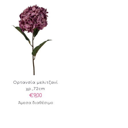
Ορτανσία μελιτζανί
χρ.,72cm
€
9,00
Άμεσα διαθέσιμο