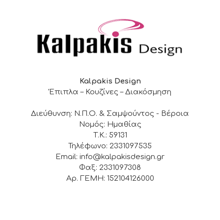
Kalpakis Design
Έπιπλα – Κουζίνες – Διακόσμηση
Διεύθυνση: Ν.Π.Ο. & Σαμψούντος - Βέροια
Νομός: Ημαθίας
Τ.Κ.: 59131
Τηλέφωνο: 2331097535
Email: info@kalpakisdesign.gr
Φαξ: 2331097308
Αρ. ΓΕΜΗ: 152104126000