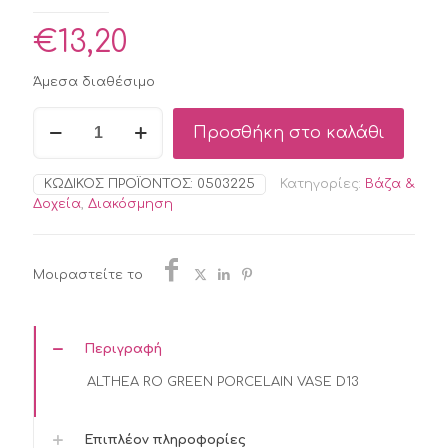
€
13,20
Άμεσα διαθέσιμο
ALTHEA
Προσθήκη στο καλάθι
RO
GREEN
PORCELAIN
ΚΩΔΙΚΌΣ ΠΡΟΪΌΝΤΟΣ:
0503225
Κατηγορίες:
Βάζα &
VASE
Δοχεία
,
Διακόσμηση
D13
ποσότητα
Μοιραστείτε το
Περιγραφή
ALTHEA RO GREEN PORCELAIN VASE D13
Επιπλέον πληροφορίες