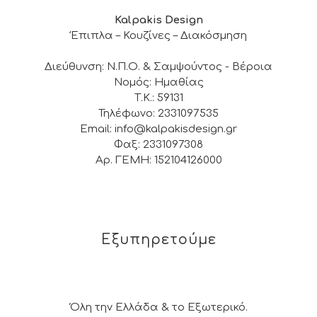
Kalpakis Design
Έπιπλα – Κουζίνες – Διακόσμηση
Διεύθυνση: Ν.Π.Ο. & Σαμψούντος - Βέροια
Νομός: Ημαθίας
Τ.Κ.: 59131
Τηλέφωνο: 2331097535
Email: info@kalpakisdesign.gr
Φαξ: 2331097308
Αρ. ΓΕΜΗ: 152104126000
Εξυπηρετούμε
Όλη την Ελλάδα & το Εξωτερικό.