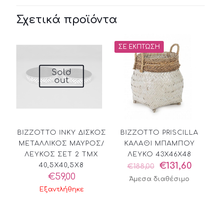
Σχετικά προϊόντα
ΣΕ ΈΚΠΤΩΣΗ
Sold
out
BIZZOTTO INKY ΔΙΣΚΟΣ
BIZZOTTO PRISCILLA
ΜΕΤΑΛΛΙΚΟΣ ΜΑΥΡΟΣ/
ΚΑΛΑΘΙ ΜΠΑΜΠΟΥ
ΛΕΥΚΟΣ ΣΕΤ 2 ΤΜΧ
ΛΕΥΚΟ 43X46X48
Original
Η
€
131,60
40,5X40,5X8
€
188,00
price
τρέχο
€
59,00
Άμεσα διαθέσιμο
was:
τιμή
Εξαντλήθηκε
€188,00.
είναι:
€131,60