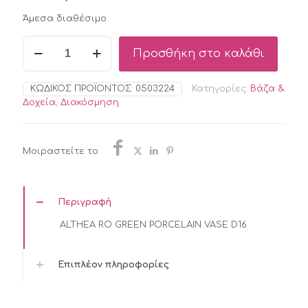
Άμεσα διαθέσιμο
ALTHEA
Προσθήκη στο καλάθι
RO
GREEN
PORCELAIN
ΚΩΔΙΚΌΣ ΠΡΟΪΌΝΤΟΣ:
0503224
Κατηγορίες:
Βάζα &
VASE
Δοχεία
,
Διακόσμηση
D16
ποσότητα
Μοιραστείτε το
Περιγραφή
ALTHEA RO GREEN PORCELAIN VASE D16
Επιπλέον πληροφορίες