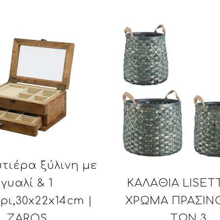
τιέρα ξύλινη με
γυαλί & 1
ΚΑΛΑΘΙΑ LISET
ρι,30x22x14cm |
ΧΡΩΜΑ ΠΡΑΣΙΝ
ZAROS
ΤΩΝ 3