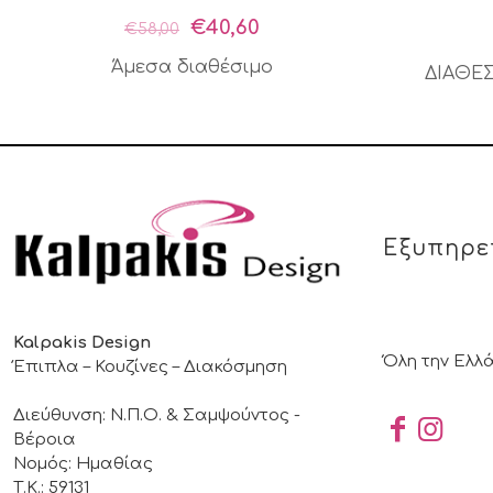
Original
Η
€
40,60
€
58,00
price
τρέχουσα
Άμεσα διαθέσιμο
ΔΙΑΘΕΣ
was:
τιμή
€58,00.
είναι:
€40,60.
Εξυπηρε
Kalpakis Design
Όλη την Ελλ
Έπιπλα – Κουζίνες – Διακόσμηση
Διεύθυνση: Ν.Π.Ο. & Σαμψούντος -
Βέροια
Νομός: Ημαθίας
Τ.Κ.: 59131