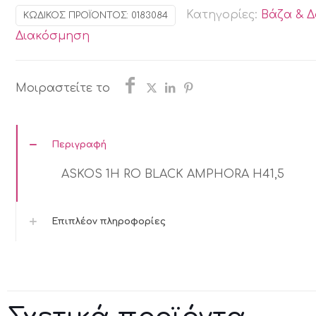
RO
Κατηγορίες:
Βάζα & Δ
ΚΩΔΙΚΌΣ ΠΡΟΪΌΝΤΟΣ:
0183084
BLACK
Διακόσμηση
AMPHORA
H41,5
ποσότητα
Μοιραστείτε το
Περιγραφή
ASKOS 1H RO BLACK AMPHORA H41,5
Επιπλέον πληροφορίες