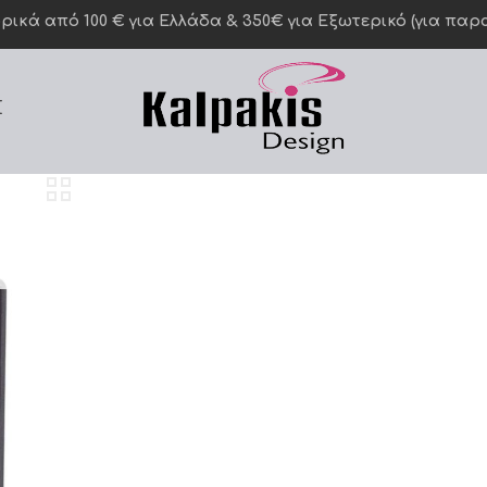
κά από 100 € για Ελλάδα & 350€ για Eξωτερικό (για παραγ
Σ