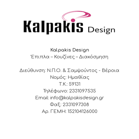
Kalpakis Design
Έπιπλα – Κουζίνες – Διακόσμηση
Διεύθυνση: Ν.Π.Ο. & Σαμψούντος - Βέροια
Νομός: Ημαθίας
Τ.Κ.: 59131
Τηλέφωνο: 2331097535
Email: info@kalpakisdesign.gr
Φαξ: 2331097308
Αρ. ΓΕΜΗ: 152104126000