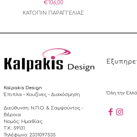
€
106,00
ΚΑΤΟΠΙΝ ΠΑΡΑΓΓΕΛΙΑΣ
Εξυπηρε
Kalpakis Design
Όλη την Ελλ
Έπιπλα – Κουζίνες – Διακόσμηση
Διεύθυνση: Ν.Π.Ο. & Σαμψούντος -
Βέροια
Νομός: Ημαθίας
Τ.Κ.: 59131
Τηλέφωνο: 2331097535