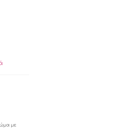
ά
ρώμα με