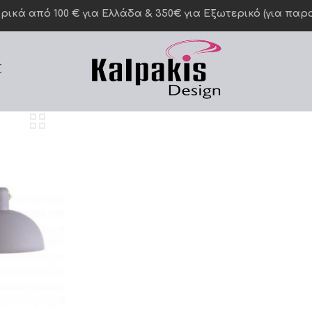
κά από 100 € για Ελλάδα & 350€ για Eξωτερικό (για παραγ
Σ