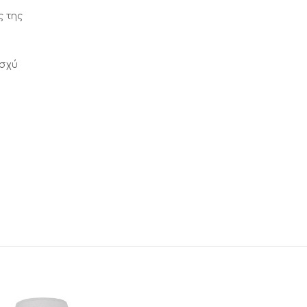
ς της
ισχύ