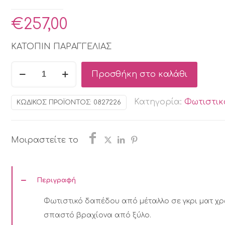
€
257,00
ΚΑΤΟΠΙΝ ΠΑΡΑΓΓΕΛΙΑΣ
BIZZOTTO
Προσθήκη στο καλάθι
AVATAR
ΦΩΤΙΣΤΙΚΟ
Κατηγορία:
Φωτιστικ
ΚΩΔΙΚΌΣ ΠΡΟΪΌΝΤΟΣ:
0827226
ΔΑΠΕΔΟΥ
ΜΕΤΑΛΛΙΚΟ
ΓΚΡΙ
Μοιραστείτε το
56X36X170
ποσότητα
Περιγραφή
Φωτιστικό δαπέδου από μέταλλο σε γκρι ματ χ
σπαστό βραχίονα από ξύλο.