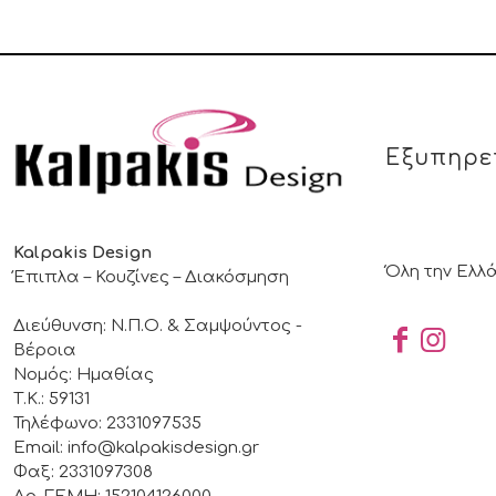
Εξυπηρε
Kalpakis Design
Όλη την Ελλ
Έπιπλα – Κουζίνες – Διακόσμηση
Διεύθυνση: Ν.Π.Ο. & Σαμψούντος -
Βέροια
Νομός: Ημαθίας
Τ.Κ.: 59131
Τηλέφωνο: 2331097535
Email: info@kalpakisdesign.gr
Φαξ: 2331097308