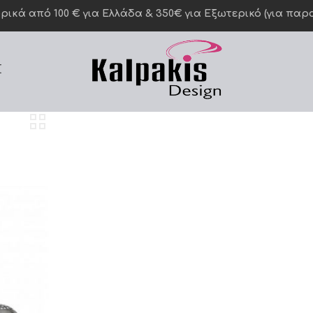
κά από 100 € για Ελλάδα & 350€ για Eξωτερικό (για παραγ
Σ