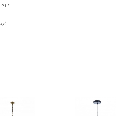
μα με
ισχύ