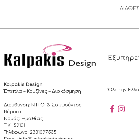
ΔΙΑΘΕΣ
Εξυπηρε
Kalpakis Design
Όλη την Ελλ
Έπιπλα – Κουζίνες – Διακόσμηση
Διεύθυνση: Ν.Π.Ο. & Σαμψούντος -
Βέροια
Νομός: Ημαθίας
Τ.Κ.: 59131
Τηλέφωνο: 2331097535