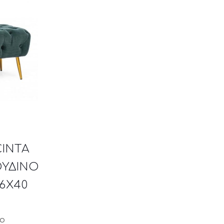
CINTA
ΥΔΙΝΟ
6X40
μο