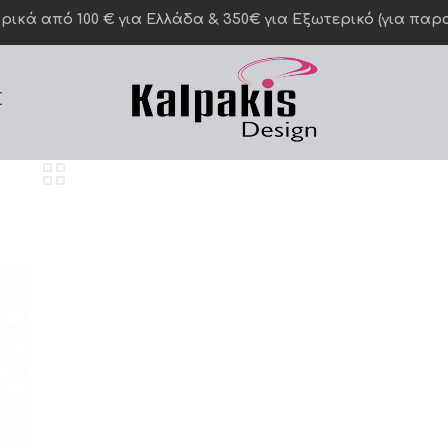
κά από 100 € για Ελλάδα & 350€ για Eξωτερικό (για παραγ
Σ