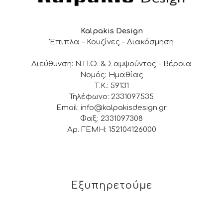
Kalpakis Design
Έπιπλα – Κουζίνες – Διακόσμηση
Διεύθυνση: Ν.Π.Ο. & Σαμψούντος - Βέροια
Νομός: Ημαθίας
Τ.Κ.: 59131
Τηλέφωνο: 2331097535
Email: info@kalpakisdesign.gr
Φαξ: 2331097308
Αρ. ΓΕΜΗ: 152104126000
Εξυπηρετούμε