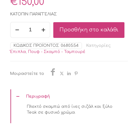
€
150,00
ΚΑΤΟΠΙΝ ΠΑΡΑΓΓΕΛΙΑΣ
BIZZOTTO
Προσθήκη στο καλάθι
FLORINDA
ΣΚΑΜΠΩ
SISAL
ΚΩΔΙΚΌΣ ΠΡΟΪΌΝΤΟΣ:
0680554
Κατηγορίες:
NATURAL
Έπιπλα
,
Πουφ - Σκαμπό - Ταμπουρέ
35X35X45
ποσότητα
Μοιραστείτε το
Περιγραφή
Πλεκτό σκαμπώ από ίνες σιζάλ και ξύλο
Teak σε φυσικό χρώμα.