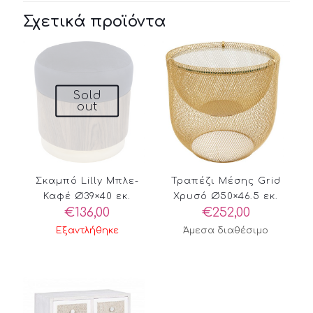
Σχετικά προϊόντα
Sold
out
Σκαμπό Lilly Μπλε-
Τραπέζι Μέσης Grid
Καφέ Ø39×40 εκ.
Χρυσό Ø50×46.5 εκ.
€
136,00
€
252,00
Εξαντλήθηκε
Άμεσα διαθέσιμο