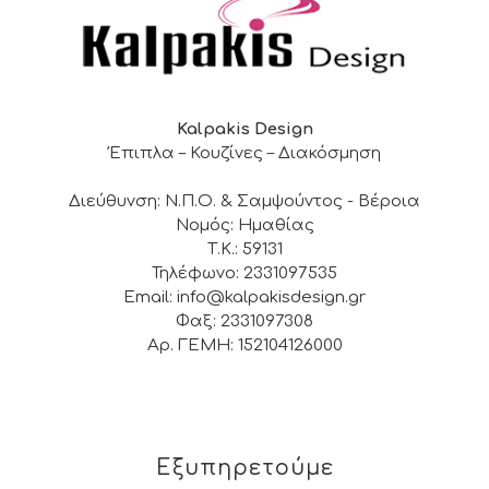
Kalpakis Design
Έπιπλα – Κουζίνες – Διακόσμηση
Διεύθυνση: Ν.Π.Ο. & Σαμψούντος - Βέροια
Νομός: Ημαθίας
Τ.Κ.: 59131
Τηλέφωνο: 2331097535
Email: info@kalpakisdesign.gr
Φαξ: 2331097308
Αρ. ΓΕΜΗ: 152104126000
Εξυπηρετούμε