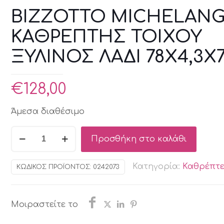
BIZZOTTO MICHELAN
ΚΑΘΡΕΠΤΗΣ ΤΟΙΧΟΥ
ΞΥΛΙΝΟΣ ΛΑΔΙ 78X4,3X
€
128,00
Άμεσα διαθέσιμο
BIZZOTTO
Προσθήκη στο καλάθι
MICHELANGELO
ΚΑΘΡΕΠΤΗΣ
Κατηγορία:
Καθρέπτε
ΚΩΔΙΚΌΣ ΠΡΟΪΌΝΤΟΣ:
0242073
ΤΟΙΧΟΥ
ΞΥΛΙΝΟΣ
ΛΑΔΙ
Μοιραστείτε το
78X4,3X78