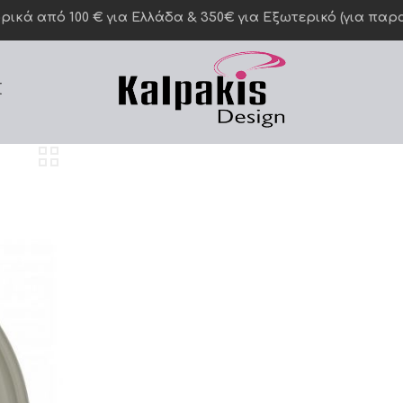
κά από 100 € για Ελλάδα & 350€ για Eξωτερικό (για παραγ
Σ