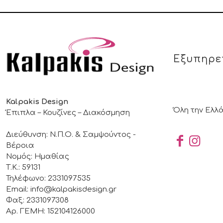
Εξυπηρε
Kalpakis Design
Όλη την Ελλ
Έπιπλα – Κουζίνες – Διακόσμηση
Διεύθυνση: Ν.Π.Ο. & Σαμψούντος -
Βέροια
Νομός: Ημαθίας
Τ.Κ.: 59131
Τηλέφωνο: 2331097535
Email: info@kalpakisdesign.gr
Φαξ: 2331097308
Αρ. ΓΕΜΗ: 152104126000