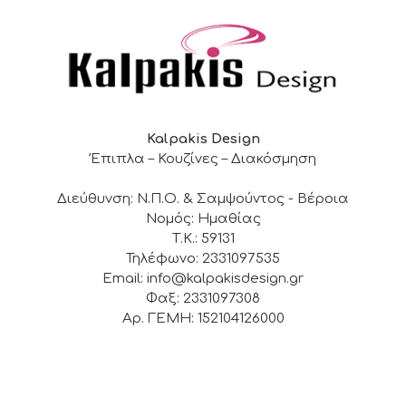
Kalpakis Design
Έπιπλα – Κουζίνες – Διακόσμηση
Διεύθυνση: Ν.Π.Ο. & Σαμψούντος - Βέροια
Νομός: Ημαθίας
Τ.Κ.: 59131
Τηλέφωνο: 2331097535
Email: info@kalpakisdesign.gr
Φαξ: 2331097308
Αρ. ΓΕΜΗ: 152104126000