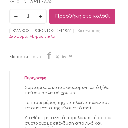
ΚΑΤΟΠΙΝ ΠΑΡΑΓΓΕΛΙΑΣ
BIZZOTTO
Προσθήκη στο καλάθι
MONTIEL
ΣΥΡΤΑΡΙΕΡΑ
ΞΥΛΙΝΗ
ΚΩΔΙΚΌΣ ΠΡΟΪΌΝΤΟΣ:
0744877
Κατηγορίες:
ΛΕΥΚΗ
Διάφορα
,
Μικροέπιπλα
38X30,5X91
ποσότητα
Μοιραστείτε το
Περιγραφή
Συρταριέρα κατασκευασμένη από ξύλο
πεύκου σε λευκό χρώμα.
Το πίσω μέρος της, τα πλαϊνά πάνελ και
τα συρτάρια της είναι από mdf.
Διαθέτει μεταλλικά πόμολα και τέσσερα
συρτάρια με επένδυση από λινό και