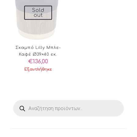
Sold
out
Σκαμπό Lilly Μπλε-
Καφέ Ø39×40 εκ.
€
136,00
Εξαντλήθηκε
Products
search