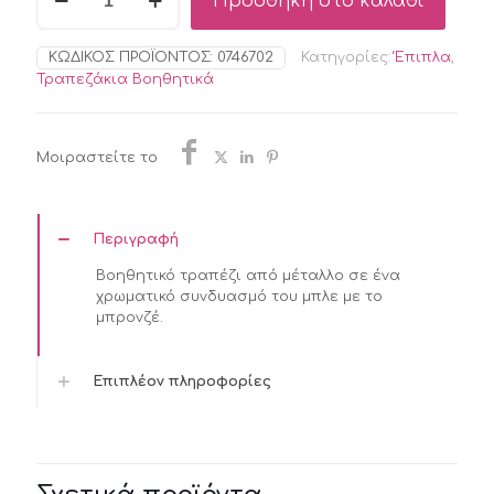
Προσθήκη στο καλάθι
NALIMA
ΒΟΗΘΗΤΙΚΟ
ΤΡΑΠΕΖΙ
ΚΩΔΙΚΌΣ ΠΡΟΪΌΝΤΟΣ:
0746702
Κατηγορίες:
Έπιπλα
,
ΜΕΤΑΛΛΙΚΟ
Τραπεζάκια Βοηθητικά
ΜΠΛΕ
41X41X41
ποσότητα
Μοιραστείτε το
Περιγραφή
Βοηθητικό τραπέζι από μέταλλο σε ένα
χρωματικό συνδυασμό του μπλε με το
μπρονζέ.
Επιπλέον πληροφορίες