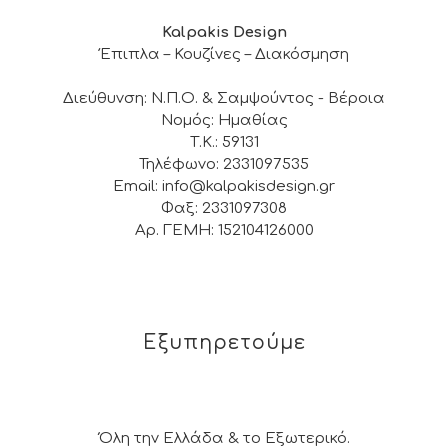
Kalpakis Design
Έπιπλα – Κουζίνες – Διακόσμηση
Διεύθυνση: Ν.Π.Ο. & Σαμψούντος - Βέροια
Νομός: Ημαθίας
Τ.Κ.: 59131
Τηλέφωνο: 2331097535
Email: info@kalpakisdesign.gr
Φαξ: 2331097308
Αρ. ΓΕΜΗ: 152104126000
Εξυπηρετούμε
Όλη την Ελλάδα & το Εξωτερικό.