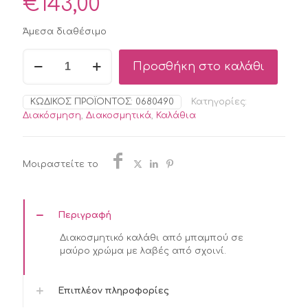
€
143,00
Άμεσα διαθέσιμο
BIZZOTTO
Προσθήκη στο καλάθι
PRISCILLA
ΚΑΛΑΘΙ
ΜΠΑΜΠΟΥ
ΚΩΔΙΚΌΣ ΠΡΟΪΌΝΤΟΣ:
0680490
Κατηγορίες:
ΜΑΥΡΟ
Διακόσμηση
,
Διακοσμητικά
,
Καλάθια
36X36X45
ποσότητα
Μοιραστείτε το
Περιγραφή
Διακοσμητικό καλάθι από μπαμπού σε
μαύρο χρώμα με λαβές από σχοινί.
Επιπλέον πληροφορίες