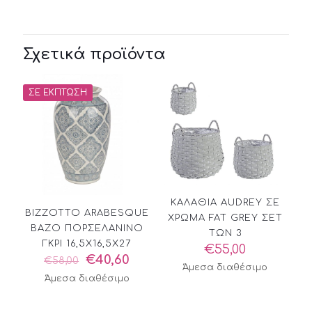
Σχετικά προϊόντα
ΣΕ ΈΚΠΤΩΣΗ
ΚΑΛΑΘΙΑ AUDREY ΣΕ
BIZZOTTO ARABESQUE
ΧΡΩΜΑ FAT GREY ΣΕΤ
ΒΑΖΟ ΠΟΡΣΕΛΑΝΙΝΟ
ΤΩΝ 3
ΓΚΡΙ 16,5X16,5X27
€
55,00
Original
Η
€
40,60
€
58,00
Άμεσα διαθέσιμο
price
τρέχουσα
Άμεσα διαθέσιμο
was:
τιμή
€58,00.
είναι: