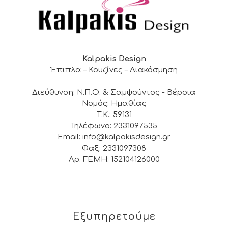
Kalpakis Design
Έπιπλα – Κουζίνες – Διακόσμηση
Διεύθυνση: Ν.Π.Ο. & Σαμψούντος - Βέροια
Νομός: Ημαθίας
Τ.Κ.: 59131
Τηλέφωνο: 2331097535
Email: info@kalpakisdesign.gr
Φαξ: 2331097308
Αρ. ΓΕΜΗ: 152104126000
Εξυπηρετούμε