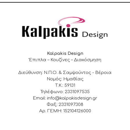
Kalpakis Design
Έπιπλα – Κουζίνες – Διακόσμηση
Διεύθυνση: Ν.Π.Ο. & Σαμψούντος - Βέροια
Νομός: Ημαθίας
Τ.Κ.: 59131
Τηλέφωνο: 2331097535
Email: info@kalpakisdesign.gr
Φαξ: 2331097308
Αρ. ΓΕΜΗ: 152104126000