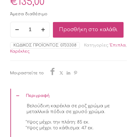
€
135,00
Άμεσα διαθέσιμο
BIZZOTTO
Προσθήκη στο καλάθι
TERRY
ΚΑΡΕΚΛΑ
ΒΕΛΟΥΔΙΝΗ
ΚΩΔΙΚΌΣ ΠΡΟΪΌΝΤΟΣ:
0733308
Κατηγορίες:
Έπιπλα
,
ΡΟΖ
Καρέκλες
48X55X85
ποσότητα
Μοιραστείτε το
Περιγραφή
Βελούδινη καρέκλα σε ροζ χρώμα με
μεταλλικά πόδια σε χρυσό χρώμα.
Ύψος μέχρι την πλάτη: 85 εκ.
Ύψος μέχρι το κάθισμα: 47 εκ.