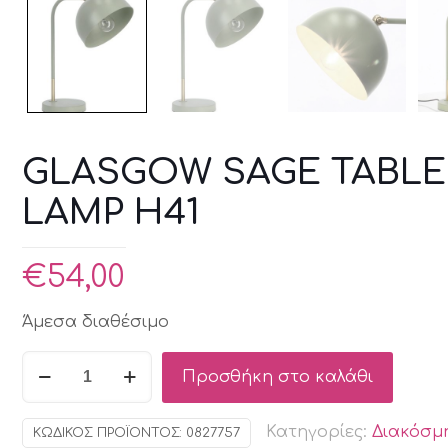
GLASGOW SAGE TABLE
LAMP H41
€
54,00
Άμεσα διαθέσιμο
GLASGOW
Προσθήκη στο καλάθι
SAGE
TABLE
Κατηγορίες:
Διακόσμ
ΚΩΔΙΚΌΣ ΠΡΟΪΌΝΤΟΣ:
0827757