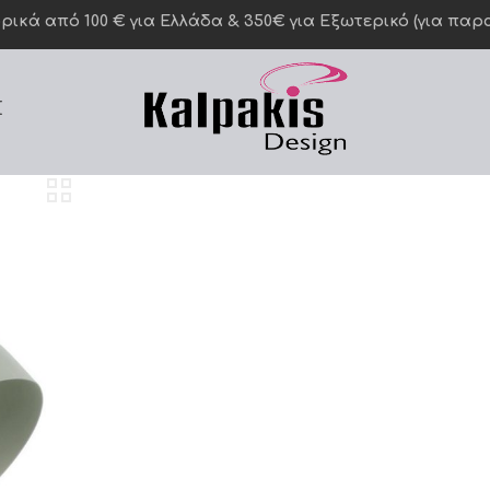
κά από 100 € για Ελλάδα & 350€ για Eξωτερικό (για παραγ
Σ