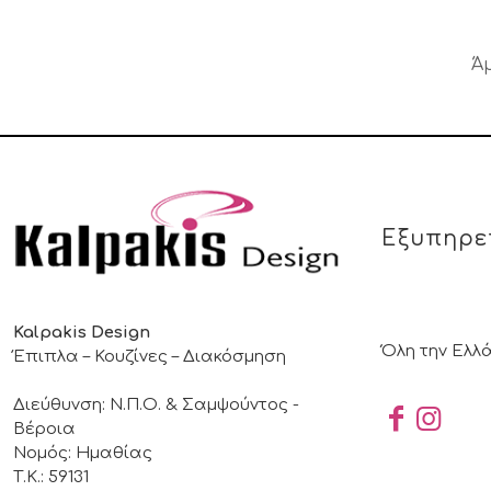
Ά
Εξυπηρε
Kalpakis Design
Όλη την Ελλ
Έπιπλα – Κουζίνες – Διακόσμηση
Διεύθυνση: Ν.Π.Ο. & Σαμψούντος -
Βέροια
Νομός: Ημαθίας
Τ.Κ.: 59131