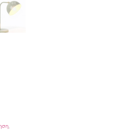
ηση
,