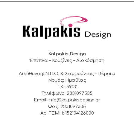
Kalpakis Design
Έπιπλα – Κουζίνες – Διακόσμηση
Διεύθυνση: Ν.Π.Ο. & Σαμψούντος - Βέροια
Νομός: Ημαθίας
Τ.Κ.: 59131
Τηλέφωνο: 2331097535
Email: info@kalpakisdesign.gr
Φαξ: 2331097308
Αρ. ΓΕΜΗ: 152104126000