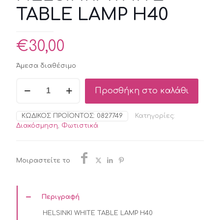
TABLE LAMP H40
€
30,00
Άμεσα διαθέσιμο
HELSINKI
Προσθήκη στο καλάθι
WHITE
TABLE
LAMP
ΚΩΔΙΚΌΣ ΠΡΟΪΌΝΤΟΣ:
0827749
Κατηγορίες:
H40
Διακόσμηση
,
Φωτιστικά
ποσότητα
Μοιραστείτε το
Περιγραφή
HELSINKI WHITE TABLE LAMP H40