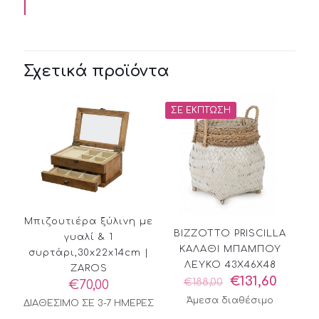
Σχετικά προϊόντα
ΣΕ ΈΚΠΤΩΣΗ
Μπιζουτιέρα ξύλινη με
BIZZOTTO PRISCILLA
γυαλί & 1
ΚΑΛΑΘΙ ΜΠΑΜΠΟΥ
συρτάρι,30x22x14cm |
ΛΕΥΚΟ 43X46X48
ZAROS
Original
Η
€
131,60
€
188,00
€
70,00
price
τρέχο
Άμεσα διαθέσιμο
ΔΙΑΘΕΣΙΜΟ ΣΕ 3-7 ΗΜΕΡΕΣ
was:
τιμή