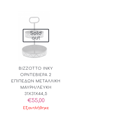
€188,00.
είναι:
€131,60
Sold
out
BIZZOTTO INKY
ΟΡΝΤΕΒΙΕΡΑ 2
ΕΠΙΠΕΔΩΝ ΜΕΤΑΛΛΙΚΗ
ΜΑΥΡΗ/ΛΕΥΚΗ
31X31X44,5
€
55,00
Εξαντλήθηκε