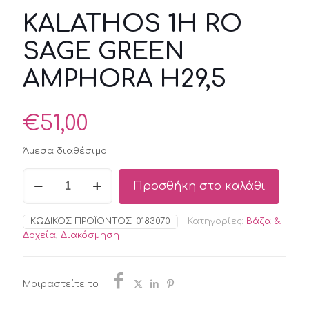
KALATHOS 1H RO
SAGE GREEN
AMPHORA H29,5
€
51,00
Άμεσα διαθέσιμο
KALATHOS
Προσθήκη στο καλάθι
1H
RO
SAGE
ΚΩΔΙΚΌΣ ΠΡΟΪΌΝΤΟΣ:
0183070
Κατηγορίες:
Βάζα &
GREEN
Δοχεία
,
Διακόσμηση
AMPHORA
H29,5
ποσότητα
Μοιραστείτε το