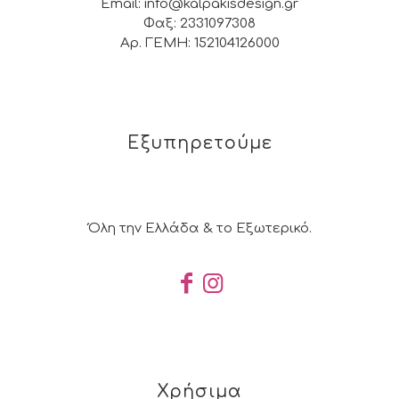
Email: info@kalpakisdesign.gr
Φαξ: 2331097308
Αρ. ΓΕΜΗ: 152104126000
Εξυπηρετούμε
Όλη την Ελλάδα & το Εξωτερικό.
Χρήσιμα