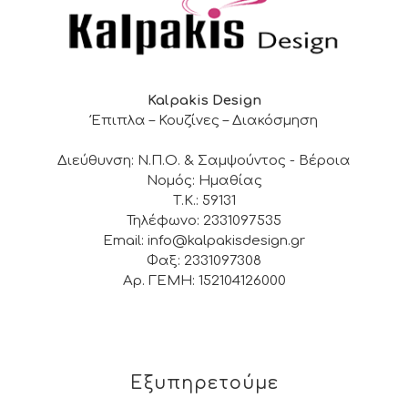
Kalpakis Design
Έπιπλα – Κουζίνες – Διακόσμηση
Διεύθυνση: Ν.Π.Ο. & Σαμψούντος - Βέροια
Νομός: Ημαθίας
Τ.Κ.: 59131
Τηλέφωνο: 2331097535
Email: info@kalpakisdesign.gr
Φαξ: 2331097308
Αρ. ΓΕΜΗ: 152104126000
Εξυπηρετούμε