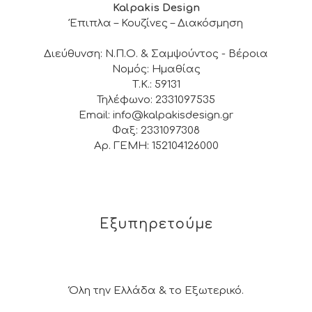
Kalpakis Design
Έπιπλα – Κουζίνες – Διακόσμηση
Διεύθυνση: Ν.Π.Ο. & Σαμψούντος - Βέροια
Νομός: Ημαθίας
Τ.Κ.: 59131
Τηλέφωνο: 2331097535
Email: info@kalpakisdesign.gr
Φαξ: 2331097308
Αρ. ΓΕΜΗ: 152104126000
Εξυπηρετούμε
Όλη την Ελλάδα & το Εξωτερικό.