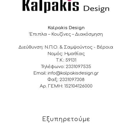
Kalpakis Design
Έπιπλα – Κουζίνες – Διακόσμηση
Διεύθυνση: Ν.Π.Ο. & Σαμψούντος - Βέροια
Νομός: Ημαθίας
Τ.Κ.: 59131
Τηλέφωνο: 2331097535
Email: info@kalpakisdesign.gr
Φαξ: 2331097308
Αρ. ΓΕΜΗ: 152104126000
Εξυπηρετούμε